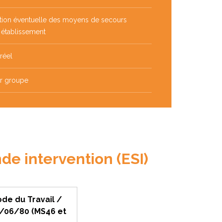
isation éventuelle des moyens de secours
 établissement
 réel
ar groupe
de intervention (ESI)
ode du Travail /
5/06/80 (MS46 et