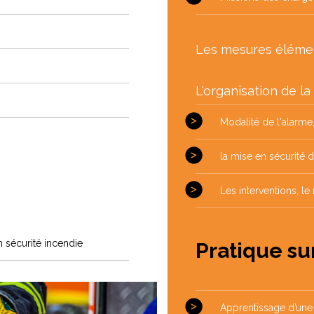
Les mesures élémen
L'organisation de la
Modalité de l'alarme, 
la mise en sécurité 
Les interventions, le
 sécurité incendie
Pratique su
Apprentissage d’une