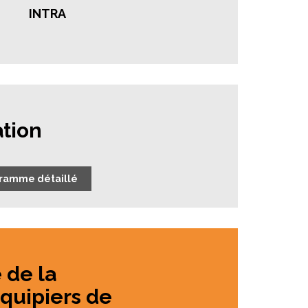
INTRA
tion
gramme détaillé
de la
quipiers de