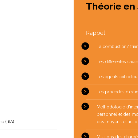
Théorie en 
Rappel
La combustion/ tria
Les différentes caus
Les agents extincteur
Les procédés d’extin
Méthodologie d’inter
personnel et des mo
é (RIA)
des moyens et actio
Missions des chargé