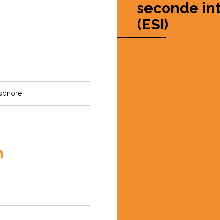
seconde in
(ESI)
 sonore
n