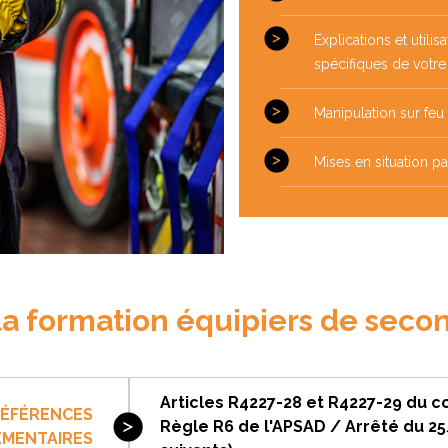
Explications et util
spécifiques de votre
Manipulation sur feu
Mises en situation p
la formation équipiers de secon
Articles R4227-28 et R4227-29 du c
ÉFÉRENCES
Règle R6 de l'APSAD / Arrêté du 2
EMENTAIRES