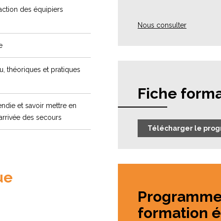
action des équipiers
Nous consulter
e
, théoriques et pratiques
Fiche forma
endie et savoir mettre en
’arrivée des secours
Télécharger le pro
ue
Programme 
formation é